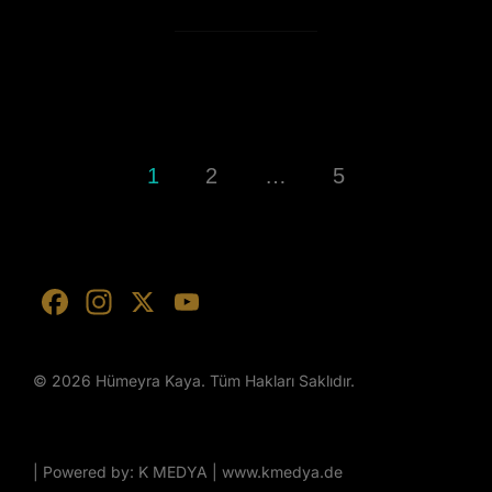
1
2
…
5
F
In
X
Y
a
st
o
c
a
u
© 2026 Hümeyra Kaya. Tüm Hakları Saklıdır.
e
gr
T
b
a
u
o
m
b
| Powered by: K MEDYA | www.kmedya.de