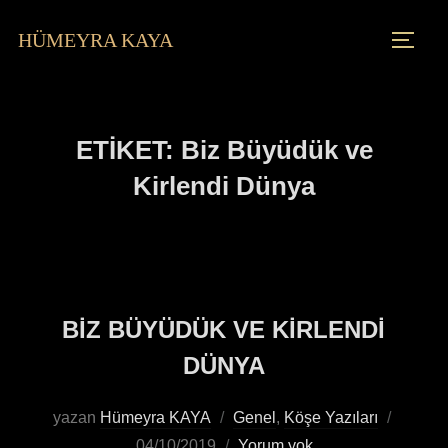
HÜMEYRA KAYA
ETIKET:
Biz Büyüdük ve
Kirlendi Dünya
BİZ BÜYÜDÜK VE KİRLENDİ
DÜNYA
yazan
Hümeyra KAYA
Genel
,
Köşe Yazıları
04/10/2019
Yorum yok