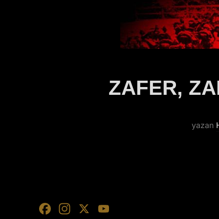
ZAFER, ZA
yazan
F
In
X
Y