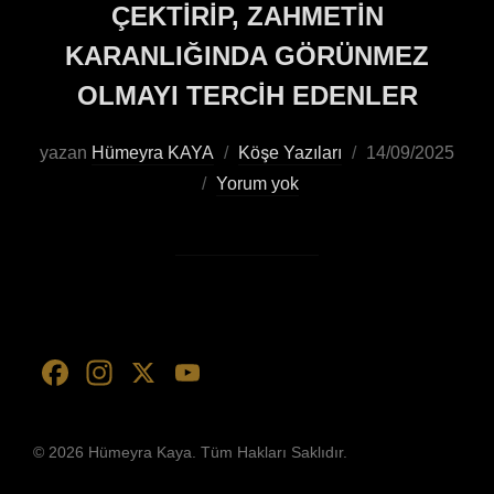
ÇEKTİRİP, ZAHMETİN
KARANLIĞINDA GÖRÜNMEZ
OLMAYI TERCİH EDENLER
yazan
Hümeyra KAYA
Köşe Yazıları
14/09/2025
Yorum yok
F
In
X
Y
a
st
o
c
a
u
© 2026 Hümeyra Kaya. Tüm Hakları Saklıdır.
e
gr
T