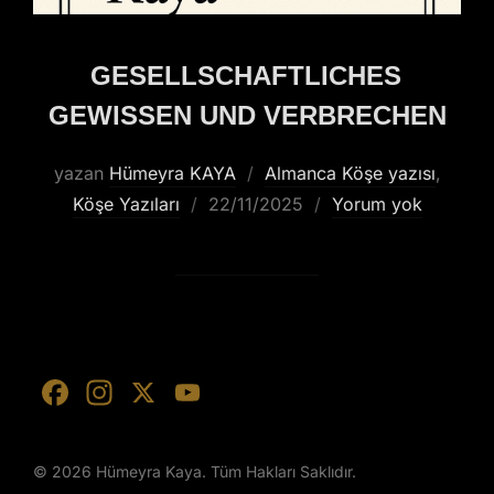
GESELLSCHAFTLICHES
GEWISSEN UND VERBRECHEN
yazan
Hümeyra KAYA
Almanca Köşe yazısı
,
Köşe Yazıları
22/11/2025
Yorum yok
F
In
X
Y
a
st
o
c
a
u
© 2026 Hümeyra Kaya. Tüm Hakları Saklıdır.