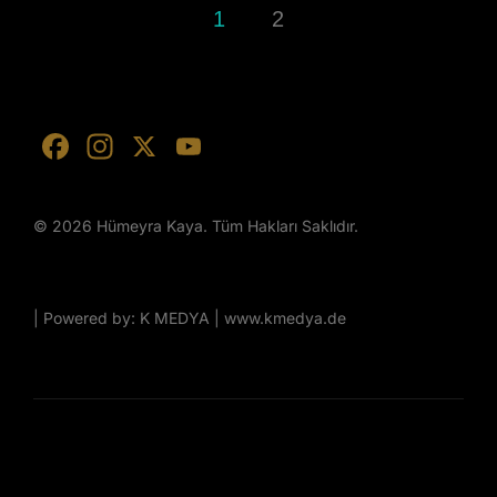
1
2
F
In
X
Y
a
st
o
c
a
u
© 2026 Hümeyra Kaya. Tüm Hakları Saklıdır.
e
gr
T
b
a
u
o
m
b
| Powered by: K MEDYA | www.kmedya.de
o
e
k