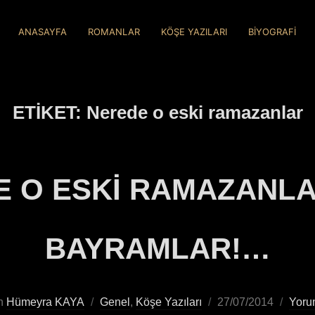
ANASAYFA
ROMANLAR
KÖŞE YAZILARI
BİYOGRAFİ
ETIKET:
Nerede o eski ramazanlar
 O ESKİ RAMAZANLA
BAYRAMLAR!…
n
Hümeyra KAYA
Genel
,
Köşe Yazıları
27/07/2014
Yoru