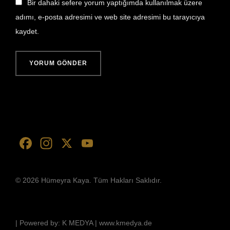
Bir dahaki sefere yorum yaptığımda kullanılmak üzere
adımı, e-posta adresimi ve web site adresimi bu tarayıcıya
kaydet.
F
In
X
Y
a
st
o
c
a
u
© 2026 Hümeyra Kaya. Tüm Hakları Saklıdır.
e
gr
T
b
a
u
o
m
b
| Powered by: K MEDYA | www.kmedya.de