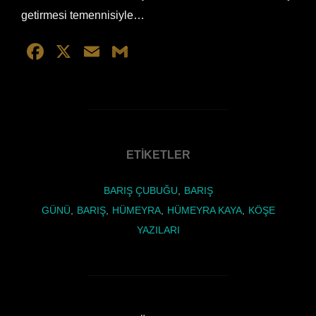
getirmesi temennisiyle…
F
X
E
G
a
m
m
c
ail
ail
e
b
ETIKETLER
o
o
BARIŞ ÇUBUĞU
,
BARIŞ
k
GÜNÜ
,
BARIŞ
,
HÜMEYRA
,
HÜMEYRA KAYA
,
KÖŞE
YAZILARI