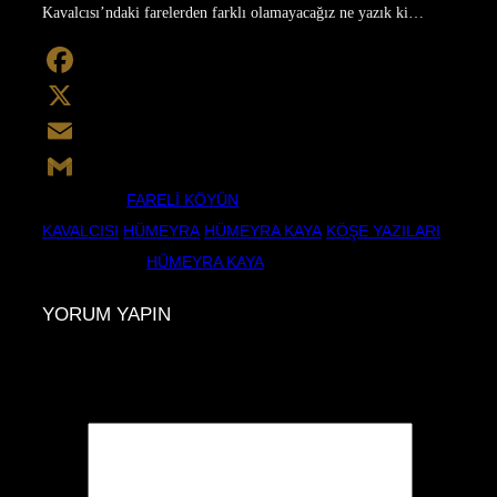
Kavalcısı’ndaki farelerden farklı olamayacağız ne yazık ki…
Facebook
X
Email
ETIKETLER
FARELI KÖYÜN
Gmail
KAVALCISI
,
HÜMEYRA
,
HÜMEYRA KAYA
,
KÖŞE YAZILARI
YAZAR
YAZAN:
HÜMEYRA KAYA
YORUM YAPIN
E-posta adresiniz yayınlanmayacak.
Gerekli alanlar
*
ile
işaretlenmişlerdir