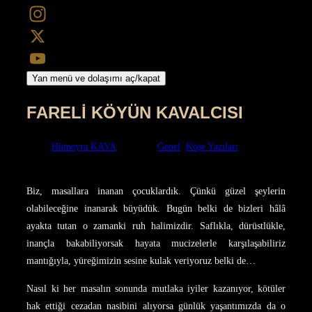
Facebook
Instagram
X
Yan menü ve dolaşımı aç/kapat
YouTube
FARELİ KÖYÜN KAVALCISI
yazan
Hümeyra KAYA
kategorisi
Genel
,
Köşe Yazıları
açık
Yayımlanma tarihi
25/03/2014
02/08/2022
Biz, masallara inanan çocuklardık. Çünkü güzel şeylerin
olabileceğine inanarak büyüdük. Bugün belki de bizleri hâlâ
ayakta tutan o zamanki ruh halimizdir. Saflıkla, dürüstlükle,
inançla bakabiliyorsak hayata mucizelerle karşılaşabiliriz
mantığıyla, yüreğimizin sesine kulak veriyoruz belki de…
Nasıl ki her masalın sonunda mutlaka iyiler kazanıyor, kötüler
hak ettiği cezadan nasibini alıyorsa günlük yaşantımızda da o