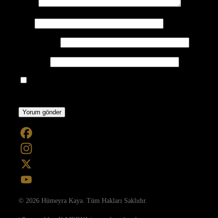
Mesaj:
İsim:
Eposta Adresi:
Web sitesi:
Bir dahaki sefere yorum yaptığımda kullanılmak üzere adımı,
e-posta adresimi ve web site adresimi bu tarayıcıya kaydet.
Facebook
Instagram
X
YouTube
© 2026 Hümeyra Kaya. Tüm Hakları Saklıdır.