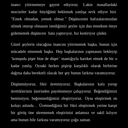
inancı yitirmemeye gayret ediyoruz. Lakin masallardaki
mucizeler kadar büyüğünü beklemek yanlışa sevk ediyor bizi.
“Emek olmadan, yemek olmaz.” Düşüncesini hafızalarımızdan
silmek oturup olmasını istediğimiz şeyler için dua etmekten öteye
gidememek düşüncesi hata yaptırıyor, hız kestiriyor çünkü.
Güzel şeylerin olacağına inancını yitirmemek başka, bunun için
mücadele etmemek başka. Hep başkalarının yapmasını bekleyip
‘komşuda pişer bize de düşer’ mantığıyla hareket etmek de bir o
kadar yanlış. Oysaki herkes pişirip karşılıklı olarak birbirine
dağıtsa daha bereketli olacak her şey bunun farkına varamıyoruz.
Düşünmüyoruz, fikir üretmiyoruz. Başkalarının kafa yorup
ürettiklerinin üzerinden payelenmeye çalışıyoruz. Beğendiğimizi
benimsiyor, beğenmediğimizi eleştiriyoruz. Oysa eleştirmek en
kolayı aslında… Üretmediğiniz bir fikri eleştirmek yerine karşıt
bir görüş öne sürememek eleştirinizi anlamsız ve sakil kılıyor
ama bunun bile farkına varamıyoruz çoğu zaman.