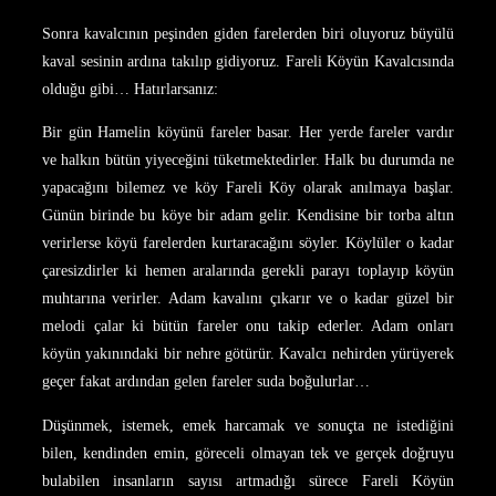
Sonra kavalcının peşinden giden farelerden biri oluyoruz büyülü
kaval sesinin ardına takılıp gidiyoruz. Fareli Köyün Kavalcısında
olduğu gibi… Hatırlarsanız:
Bir gün Hamelin köyünü fareler basar. Her yerde fareler vardır
ve halkın bütün yiyeceğini tüketmektedirler. Halk bu durumda ne
yapacağını bilemez ve köy Fareli Köy olarak anılmaya başlar.
Günün birinde bu köye bir adam gelir. Kendisine bir torba altın
verirlerse köyü farelerden kurtaracağını söyler. Köylüler o kadar
çaresizdirler ki hemen aralarında gerekli parayı toplayıp köyün
muhtarına verirler. Adam kavalını çıkarır ve o kadar güzel bir
melodi çalar ki bütün fareler onu takip ederler. Adam onları
köyün yakınındaki bir nehre götürür. Kavalcı nehirden yürüyerek
geçer fakat ardından gelen fareler suda boğulurlar…
Düşünmek, istemek, emek harcamak ve sonuçta ne istediğini
bilen, kendinden emin, göreceli olmayan tek ve gerçek doğruyu
bulabilen insanların sayısı artmadığı sürece Fareli Köyün