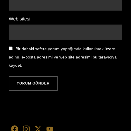
Web sitesi:
Bir dahaki sefere yorum yaptığımda kullanılmak üzere
adımı, e-posta adresimi ve web site adresimi bu tarayıcıya
kaydet.
F
In
X
Y