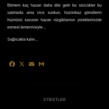
Bilmem kaç hazan daha dile gelir bu sözcükler bu
satırlarda ama nice suskun, hüzünbaz gönüllerin
hüznünü savuran hazan rüzgârlarının yüreklerinizde
esmesi temennisiyle…
Sağlıcakla kalın…
F
X
E
G
a
m
m
c
ail
ail
e
b
ETIKETLER
o