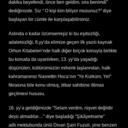
dakika beyefendi, önce ben geldim, sıra benimdi”
dediğinizde. Siz “ O kişi kim biliyor musunuz?” diye
başlayan bir cümle ile karşılaşabilirsiniz.
Aslında o kadar özümsemişiz ki bu eşitsizliği,
adaletsizliği, 8.yy’da elimize geçen ilk yazılı kaynak
Orhun Kitabeleri’nde halk diğer birçok konuyla birlikte
bu konuda da uyarılırken, 13. yy’da yaşadığı
düşünülen, kültürümüzün mihenk taşlarından, halk
kahramanımız Nasrettin Hoca’nın “Ye Kürküm, Ye!”
fıkrasına bile konu olmuş, itibar sahibine iltimas
geçilmesi hususu.
16. yy’a geldiğimizde “Selam verdim, rüşvet değildir
deyü almadılar…” diye başladığı “Şikâyetname”
adlı mektubunda ünlü Divan Şairi Fuzuli, yine benzeri