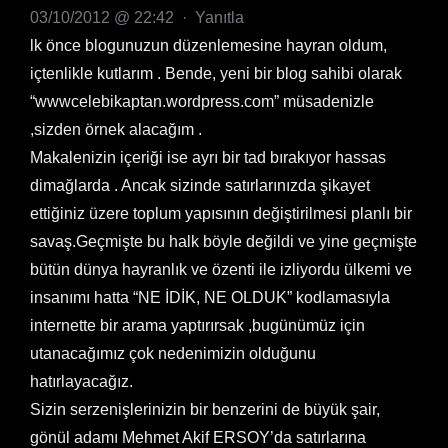
03/10/2012 @ 22:42
·
Yanıtla
lk önce blogunuzun düzenlemesine hayran oldum,
içtenlikle kutlarım . Bende, yeni bir blog sahibi olarak
“wwwcelebikaptan.wordpress.com” müsadenizle
,sizden örnek alacağım .
Makalenizin içeriği ise ayrı bir tad bırakıyor hassas
dimağlarda . Ancak sizinde satırlarınızda şikayet
ettiğiniz üzere toplum yapısının değiştirilmesi planlı bir
savaş.Geçmişte bu halk böyle değildi ve yine geçmişte
bütün dünya hayranlık ve özenti ile izliyordu ülkemi ve
insanımı hatta “NE İDİK, NE OLDUK” kodlamasıyla
internette bir arama yaptırırsak ,bugünümüz için
utanacağımız çok nedenimizin olduğunu
hatırlayacağız.
Sizin serzenişlerinizin bir benzerini de büyük şair,
gönül adamı Mehmet Akif ERSOY’da satırlarına