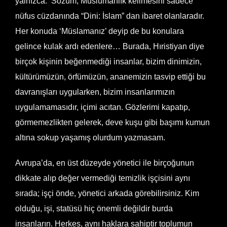
yalnızca. Sözüm, Müslümanlık kelimesini sadece
nüfus cüzdanında “Dini: İslam” dan ibaret olanlaradır.
Her konuda ‘Müslamanız’ deyip de bu konulara
gelince kulak ardı edenlere… Burada, Hıristiyan diye
birçok kişinin beğenmediği insanlar, bizim dinimizin,
kültürümüzün, örfümüzün, ananemizin tasvip ettiği bu
davranışları uygularken, bizim insanlarımızın
uygulamamasıdır, içimi acıtan. Gözlerimi kapatıp,
görmemezlikten gelerek, deve kuşu gibi başımı kumun
altına sokup yaşamış olurdum yazmasam.
Avrupa’da, en üst düzeyde yönetici ile birçoğunun
dikkate alıp değer vermediği temizlik işçisini aynı
sırada; işçi önde, yönetici arkada görebilirsiniz. Kim
olduğu, işi, statüsü hiç önemli değildir burda
insanların. Herkes, aynı haklara sahiptir toplumun