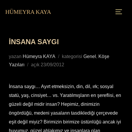
HÜMEYRA KAYA
İNSANA SAYGI
yazan
Hümeyra KAYA
kategorisi
Genel
,
Köşe
Yazıları
açık
23/09/2012
İnsana saygı… Ayırt etmeksizin, din, dil, ırk; sosyal
statü, yaş, cinsiyet… vs. Yaratılmışların en şereflisi, en
güzeli değil midir insan? Hepimiz, dinimizin
öngördüğü, medeni yasaların tasdiklediği çerçevede
eşit değil miyiz? Birimizin birimize üstünlüğü ancak iyi
huyumuz, güzel ahlakımız ve insanlara olan