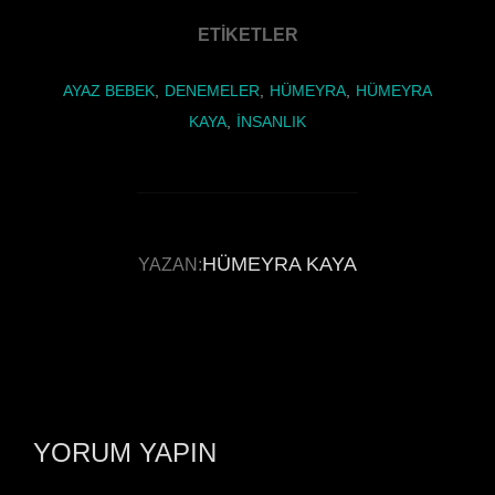
b
ETIKETLER
o
o
AYAZ BEBEK
,
DENEMELER
,
HÜMEYRA
,
HÜMEYRA
k
KAYA
,
İNSANLIK
HÜMEYRA KAYA
YAZAR
YAZAN:
YORUM YAPIN