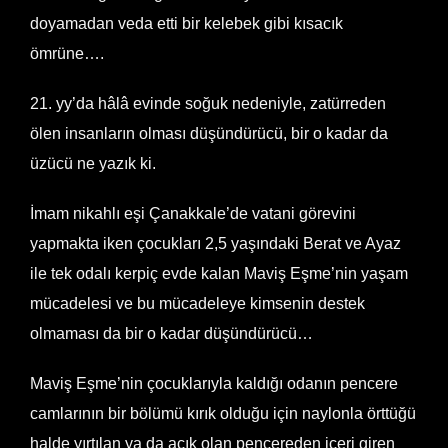
doyamadan veda etti bir kelebek gibi kısacık
ömrüne….
21. yy’da hâlâ evinde soğuk nedeniyle, zatürreden
ölen insanların olması düşündürücü, bir o kadar da
üzücü ne yazık ki.
İmam nikahlı eşi Çanakkale’de vatani görevini
yapmakta iken çocukları 2,5 yaşındaki Berat ve Ayaz
ile tek odalı kerpiç evde kalan Maviş Eşme’nin yaşam
mücadelesi ve bu mücadeleye kimsenin destek
olmaması da bir o kadar düşündürücü…
Maviş Eşme’nin çocuklarıyla kaldığı odanın pencere
camlarının bir bölümü kırık olduğu için naylonla örttüğü
halde yırtılan ya da açık olan pencereden içeri giren