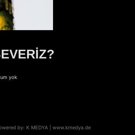
SEVERİZ?
rum yok
Powered by: K MEDYA | www.kmedya.de