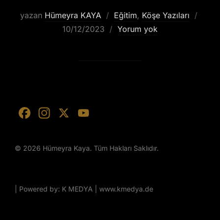
yazan
Hümeyra KAYA
Eğitim
,
Köşe Yazıları
10/12/2023
Yorum yok
F
In
X
Y
a
st
o
c
a
u
© 2026 Hümeyra Kaya. Tüm Hakları Saklıdır.
e
gr
T
b
a
u
o
m
b
| Powered by: K MEDYA | www.kmedya.de
o
e